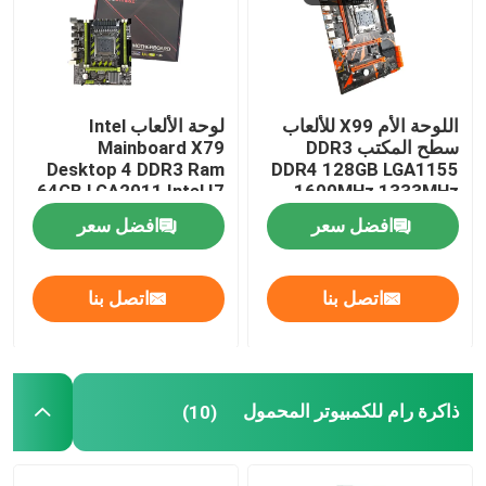
اللوحة الأم X99 للألعاب
لوحة الألعاب Intel
سطح المكتب DDR3
Mainboard X79
Desktop 4 DDR3 Ram
DDR4 128GB LGA1155
64GB LGA2011 Intel I7
1600MHz 1333MHz
Xeon 2011
افضل سعر
افضل سعر
اتصل بنا
اتصل بنا
ذاكرة رام للكمبيوتر المحمول
(10)