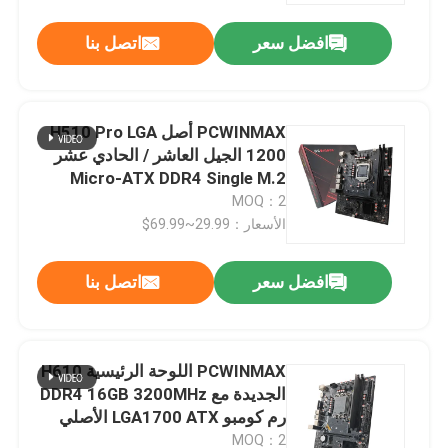
افضل سعر
اتصل بنا
PCWINMAX أصل H510 Pro LGA
1200 الجيل العاشر / الحادي عشر
Micro-ATX DDR4 Single M.2
اللعب اللوحة الأم
MOQ：2
الأسعار：29.99~69.99$
افضل سعر
اتصل بنا
بيت
PCWINMAX اللوحة الرئيسية H610
منتجات
الجديدة مع DDR4 16GB 3200MHz
رم كومبو LGA1700 ATX الأصلي
أشرطة فيديو
MOQ：2