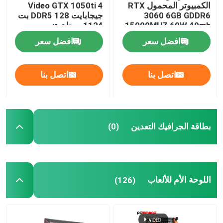
الكمبيوتر المحمول RTX
Video GTX 1050ti 4
3060 6GB GDDR6
جيجابايت DDR5 128 بت
15000MHZ 60W 49mh
1124 ميجاهرتز
/ S.
افضل سعر
افضل سعر
اتصل بنا
اتصل بنا
بطاقة الجرافيك التعدين
(0)
اللوحة الأم للألعاب
(126)