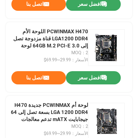
افضل سعر
اتصل بنا
PCWINMAX H470 اللوحة الأم
LGA1200 DDR4 قناة مزدوجة تصل
إلى 64GB M.2 PCI-E 3.0 لوحة
سطح المكتب Micro ATX للعمليات
MOQ：2
العاشرة والعاشرة
الأسعار：29.99~69.99$
افضل سعر
اتصل بنا
لوحة أم PCWINMAX جديدة H470
LGA 1200 DDR4 بسعة تصل إلى 64
جيجابايت mATX تدعم معالجات
الجيل العاشر والحادي عشر
MOQ：2
الأسعار：29.99~69.99$