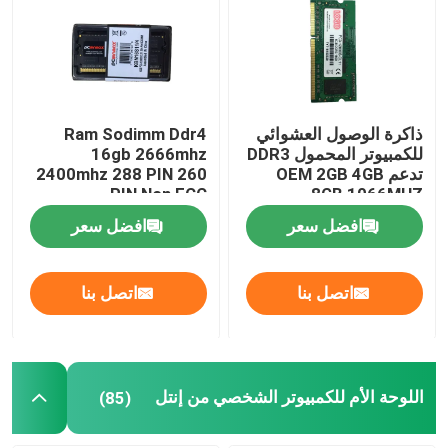
ذاكرة الوصول العشوائي
Ram Sodimm Ddr4
للكمبيوتر المحمول DDR3
16gb 2666mhz
تدعم OEM 2GB 4GB
2400mhz 288 PIN 260
PIN Non ECC
8GB 1066MHZ
1333MHZ 1600MHZ
افضل سعر
افضل سعر
Memory
اتصل بنا
اتصل بنا
اللوحة الأم للكمبيوتر الشخصي من إنتل
(85)