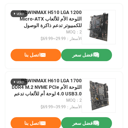
PCWINMAX H510 LGA 1200
اللوحة الأم للألعاب Micro-ATX
للكمبيوتر تدعم ذاكرة الوصول
العشوائي DDR4 بسعة 64 جيجابايت
MOQ：2
NVME M.2 SATA3.0 USB3.0
الأسعار：29.99~69.99$
افضل سعر
اتصل بنا
PCWINMAX H610 LGA 1700
اللوحة الأم DDR4 M.2 NVME PCIe
4.0 USB3.0 لوحة أم للألعاب تدعم
معالجات الجيل الثاني عشر/الثالث
MOQ：2
عشر/الرابع عشر
الأسعار：39.99~69.99$
افضل سعر
اتصل بنا