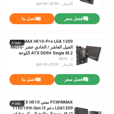
الأسعار：39.99~69.99$
معلومات عنا
افضل سعر
اتصل بنا
جولة في المعمل
PCWINMAX H510-Pro LGA 1200
رقابة جودة
الجيل العاشر / الحادي عشر Micro-
ATX DDR4 Single M.2 اللوحة
الرئيسية الأصلية H510
MOQ：2
اتصل بنا
الأسعار：29.99~69.99$
اطلب اقتباس
افضل سعر
اتصل بنا
بطاقات الجرافيك للألعاب
PCWINMAX ميني ITX H510
LGA1200 دعم 11th/10th Gen I3
بطاقة الجرافيك التعدين
I5 I7 وحدة المعالجة المركزية قناة