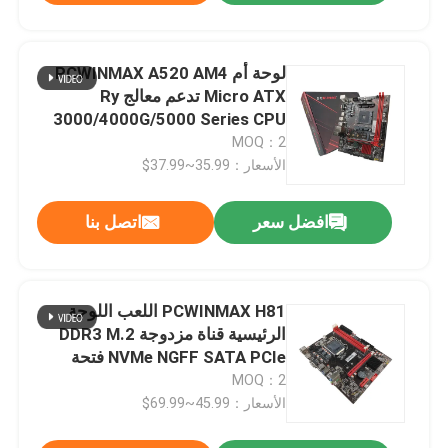
لوحة أم PCWINMAX A520 AM4
Micro ATX تدعم معالج Ry
3000/4000G/5000 Series CPU
وذاكرة DDR4 وفتحة M.2 NVMe
MOQ：2
ومنصة مستقرة لألعاب الكمبيوتر
الأسعار：35.99~37.99$
وتجار الجملة OEM
افضل سعر
اتصل بنا
PCWINMAX H81 اللعب اللوحة
الرئيسية قناة مزدوجة DDR3 M.2
NVMe NGFF SATA PCIe فتحة
LGA1150 mATX اللوحة الرئيسية
MOQ：2
دعم الجيل الرابع
الأسعار：45.99~69.99$