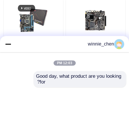
LGA 1151 Socket DDR4
اللوحة الأم المتكاملة H61
winnie_chen
Intel PC Motherboard
المقبس 1155 اللوحة
H310 للألعاب I7 8700
الرئيسية Intel H61 DDR4
DDR3
12:03 PM
افضل سعر
افضل سعر
Good day, what product are you looking 
for?
اتصل بنا
اتصل بنا
عرض المزيد