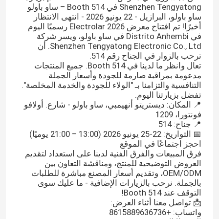
Shenzhen Tengyatong في Booth 514 – ساو باولو
ساو باولو، البرازيل - 22 يونيو 2026 - انتهى الانتظار
أخيرًا! تم افتتاح معرض Electrolar 2026 رسميًا اليوم
في Distrito Anhembi في ساو باولو، ويسر شركة
Shenzhen Tengyatong Electronic Co., Ltd. أن
ترحب بالزوار في الجناح رقم 514.
تعال وانظر ما لدينا في Booth 514. جميع المنتجات
مدعومة بمراقبة صارمة للجودة وأسعار الجملة
التنافسية والتزامنا بـ "الولاء للجودة والخدمة المخلصة".
تفضل بزيارتنا اليوم.
📍 المكان: ديستريتو أنهيمبي، ساو باولو - شارع. أولافو
فونتورا، 1209
📍 جناح: 514
📅 التواريخ: 22-25 يونيو 2026 (13:00 – 21:00 يوميًا)
احجز اجتماعًا في الموقع
فرق المبيعات والفرق الفنية لدينا على استعداد لتقديم
العروض التوضيحية للمنتج، ومناقشة التعاون بين
OEM/ODM، وتقديم أسعار المصنع مباشرة للطلبات
بالجملة. نرحب بالزيارات الإضافية - ما عليك سوى
التوقف عند Booth 514!
📩 تواصل معنا أثناء العرض:
واتساب: +8615889636736