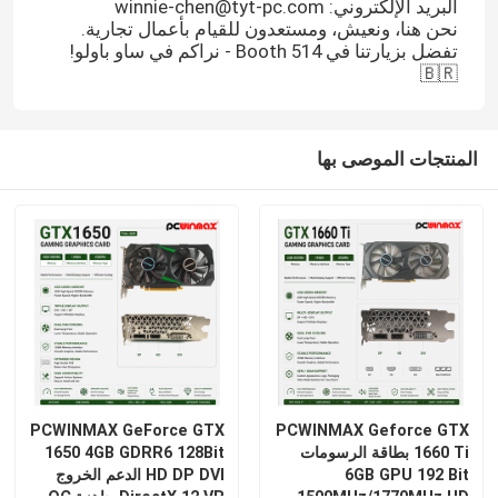
البريد الإلكتروني: winnie-chen@tyt-pc.com
نحن هنا، ونعيش، ومستعدون للقيام بأعمال تجارية.
تفضل بزيارتنا في Booth 514 - نراكم في ساو باولو!
🇧🇷
المنتجات الموصى بها
PCWINMAX GeForce GTX
PCWINMAX Geforce GTX
1660 Ti بطاقة الرسومات
1650 4GB GDRR6 128Bit
6GB GPU 192 Bit
HD DP DVI الدعم الخروج
1500MHz/1770MHz HD
DirectX 12 VR جاهزة OC