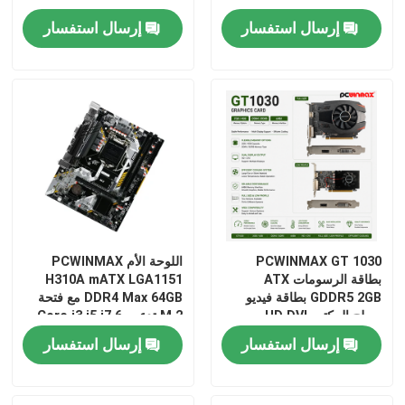
DP DVI ذاكرة 14Gbps
بطاقة رسومات
إرسال استفسار
إرسال استفسار
PCWINMAX GT 1030
اللوحة الأم PCWINMAX
بطاقة الرسومات ATX
H310A mATX LGA1151
GDDR5 2GB بطاقة فيديو
DDR4 Max 64GB مع فتحة
سطح المكتب HD DVI
M.2 تدعم Core i3 i5 i7 6-
9th Gen OEM ODM طلب
إرسال استفسار
إرسال استفسار
بالجملة