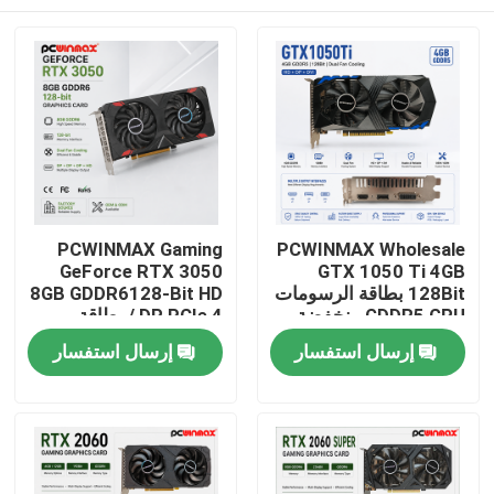
PCWINMAX Gaming
PCWINMAX Wholesale
GeForce RTX 3050
GTX 1050 Ti 4GB
128Bit بطاقة الرسومات
8GB GDDR6128-Bit HD
GDDR5 GPU منخفضة
/ DP PCIe 4 بطاقة
الطاقة مع HD DP DVI
رسومات ذات مراوح
بيت
إرسال استفسار
إرسال استفسار
للجهاز المكتبية
مزدوجة لألعاب الكمبيوتر
منتجات
أشرطة فيديو