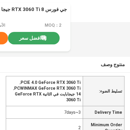
جي فورس RTX 3060 Ti 8 جيجا GDDR6
MOQ：2
الأسعار：
افضل سعر
منتوج وصف
,
PCIE 4.0 GeForce RTX 3060 Ti
,
PCWINMAX GeForce RTX 3060 Ti
تسليط الضوء:
14 جيجابايت في الثانية GeForce RTX
3060 Ti
3~7days
Delivery Time
Minimum Order
2