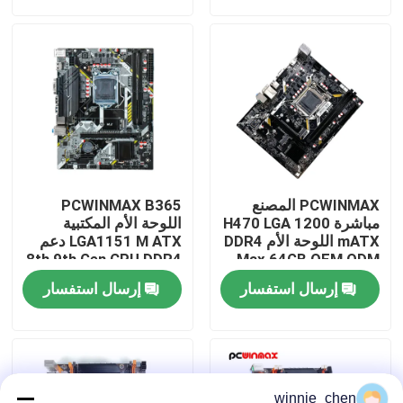
معلومات عنا
جولة في المعمل
رقابة جودة
PCWINMAX المصنع
PCWINMAX B365
اتصل بنا
مباشرة H470 LGA 1200
اللوحة الأم المكتبية
mATX اللوحة الأم DDR4
LGA1151 M ATX دعم
8th 9th Gen CPU DDR4
Max 64GB OEM ODM
دعم 10th 11th Gen
حتى 64GB M.2 USB 3.0
اطلب اقتباس
إرسال استفسار
إرسال استفسار
CPU بالجملة
اللوحة الرئيسية OEM
Wholesale
بطاقات الجرافيك للألعاب
بطاقة الجرافيك التعدين
winnie_chen