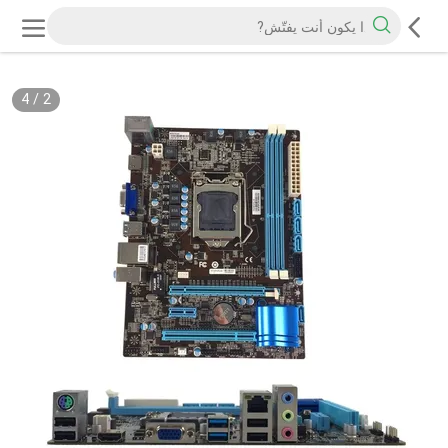
4
/
2