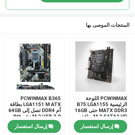
المنتجات الموصى بها
بيت
PCWINMAX اللوحة
PCWINMAX B365
الرئيسية B75 LGA1155
LGA1151 M ATX بطاقة
MATX DDR3 حتى 16GB
أم DDR4 تصل إلى 64GB
منتجات
M.2 SATA3 HD منافذ
M.2 USB 3.0 دعم 8th
VGA لوحة سطح المكتب
9th Gen المعالجات OEM
إرسال استفسار
إرسال استفسار
لأجهزة الكمبيوتر المكتبية
Wholesale
أشرطة فيديو
وأنظمة الأعمال