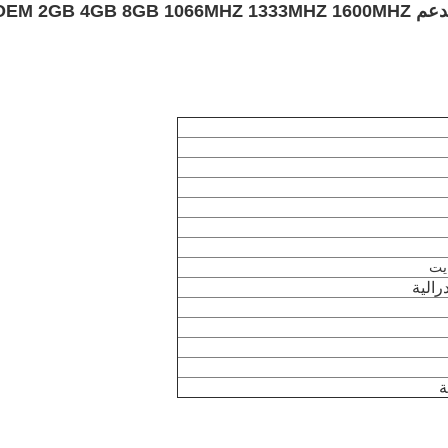
ذاكرة الوصول العشوائي للكمبيوتر المحمول DDR3 تدعم EM 2GB 4GB 8GB 1066MHZ 1333MHZ 1600MHZ
ة