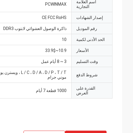
اسم العلامة
PCWINMAX
التجارية
إصدار الشهادات
CE FCC RoHS
رقم الموديل
ذاكرة الوصول العشوائي لابتوب DDR3
الحد الأدنى لكمية
10
الأسعار
10.9~33.9$
وقت التسليم
3 ~ 8 أيام عمل
L / C ، D / A ، D / P ، T / T ، و
شروط الدفع
موني جرام
القدرة على
1000 قطعة 7 أيام
العرض