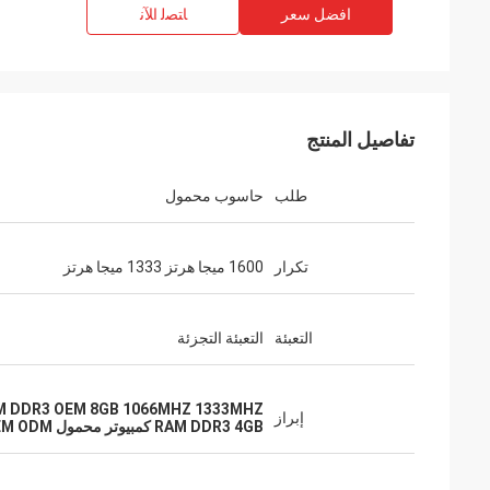
افضل سعر
ﺎﺘﺼﻟ ﺍﻶﻧ
تفاصيل المنتج
طلب
حاسوب محمول
تكرار
1600 ميجا هرتز 1333 ميجا هرتز
التعبئة
التعبئة التجزئة
M DDR3 OEM 8GB 1066MHZ 1333MHZ
إبراز
RAM DDR3 4GB كمبيوتر محمول 1333MHZ OEM ODM