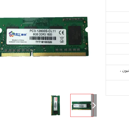
يسترن يونيون ،