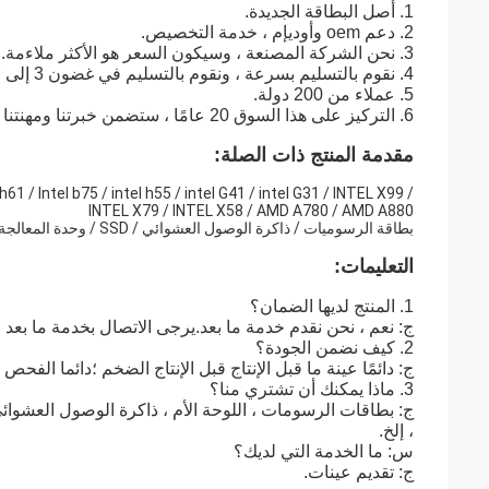
1. أصل البطاقة الجديدة.
2. دعم oem وأوديإم ، خدمة التخصيص.
3. نحن الشركة المصنعة ، وسيكون السعر هو الأكثر ملاءمة.
4. نقوم بالتسليم بسرعة ، ونقوم بالتسليم في غضون 3 إلى 7 أيام عمل بعد تقديم الطلب.
5. عملاء من 200 دولة.
6. التركيز على هذا السوق 20 عامًا ، ستضمن خبرتنا ومهنتنا الشراء جيدًا
مقدمة المنتج ذات الصلة:
 h61 / Intel b75 / intel h55 / intel G41 / intel G31 / INTEL X99 /
INTEL X79 / INTEL X58 / AMD A780 / AMD A880
بطاقة الرسوميات / ذاكرة الوصول العشوائي / SSD / وحدة المعالجة المركزية
التعليمات:
1. المنتج لديها الضمان؟
ج: نعم ، نحن نقدم خدمة ما بعد.يرجى الاتصال بخدمة ما بعد الب
2. كيف نضمن الجودة؟
ج: دائمًا عينة ما قبل الإنتاج قبل الإنتاج الضخم ؛دائما الفحص
3. ماذا يمكنك أن تشتري منا؟
ج: بطاقات الرسومات ، اللوحة الأم ، ذاكرة الوصول العشوائي
، إلخ.
س: ما الخدمة التي لديك؟
ج: تقديم عينات.