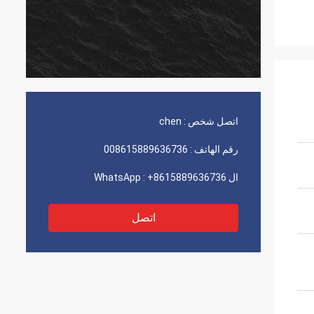
اتصل شخص :
chen
رقم الهاتف :
008615889636736
ال WhatsApp :
+8615889636736
اتصل