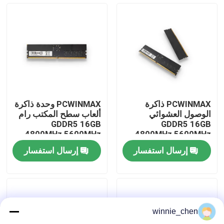
معلومات عنا
جولة في المعمل
رقابة جودة
PCWINMAX ذاكرة
PCWINMAX وحدة ذاكرة
الوصول العشوائي
ألعاب سطح المكتب رام
اتصل بنا
GDDR5 16GB
GDDR5 16GB
4800MHz 5600MHz
4800MHz 5600MHz
وحدة الكمبيوتر المكتبية
التردد العالي
إرسال استفسار
إرسال استفسار
دعم الذاكرة OEM ODM
اطلب اقتباس
بطاقات الجرافيك للألعاب
winnie_chen
بطاقة الجرافيك التعدين