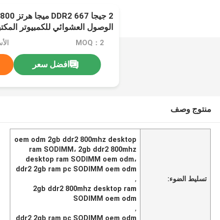
SODIMM Memoria
MOQ：2
الأسع
افضل سعر
منتوج وصف
oem odm 2gb ddr2 800mhz desktop
ram SODIMM، 2gb ddr2 800mhz
desktop ram SODIMM oem odm،
ddr2 2gb ram pc SODIMM oem odm
تسليط الضوء:
,
2gb ddr2 800mhz desktop ram
SODIMM oem odm
,
ddr2 2gb ram pc SODIMM oem odm