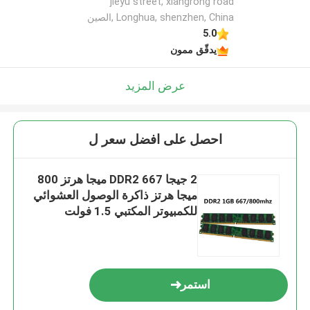
jieyu street, xiangrong road
Longhua, shenzhen, China ,الصين
5.0
يدقّق ممون
عرض المزيد
احصل على افضل سعر ل
2 جيجا DDR2 667 ميجا هرتز 800
ميجا هرتز ذاكرة الوصول العشوائي
للكمبيوتر المكتبي 1.5 فولت
SODIMM Memoria
استمر