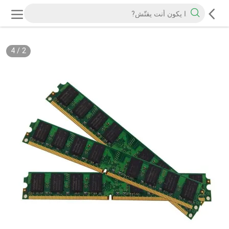
4
/
2