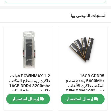
المنتجات الموصى بها
16GB GDDR5
PCWINMAX 1.2 فولت
بيت
5600MHz وحدة سطح
ذاكرة ريم سطح المكتب
المكتب ذاكرة الألعاب
16GB DDR4 3200mhz
دعم OEM ODM 100%
ذاكرة ريم سطح المكتب
منتجات
التوافق الكامل
غير ECC
إرسال استفسار
إرسال استفسار
أشرطة فيديو