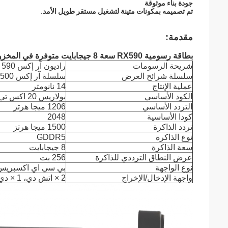
جودة بناء موثوقة
تم تصميمه بمكونات متينة لتشغيل مستقر طويل الأمد.
مقدمة:
بطاقة رسومية RX590 سعة 8 جيجابايت متوفرة في المخزون!
شريحة الرسومات
راديون آر إكس 590
سلسلة شرائح العرض
سلسلة آر إكس 500
عملية الإنتاج
14 نانومتر
الكود الأساسي
بولاريس 20 اكس تي اكس
التردد الأساسي
1206 ميجا هرتز
كودا الأساسية
2048
تردد الذاكرة
1500 ميجا هرتز
نوع الذاكرة
GDDR5
سعة الذاكرة
8 جيجابايت
عرض النطاق الترددي للذاكرة
256 بت
نوع الواجهة
بي سي اي اكسبريس 3.0 6X
واجهة الإدخال/الإخراج
2 × اتش دي، 1 × دي في اي، 2 × ديسبلاي بورت