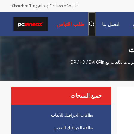
Shenzhen Tengyatong Electronic Co., Ltd.
اتصل بنا
طلب اقتباس
ت
PCWINMAX Radeon RX 590 2048SP 8GB GDDR5 256Bit بطاقة الرسومات للألعاب مع DP / HD / DVI 6Pin
جميع المنتجات
بطاقات الجرافيك للألعاب
بطاقة الجرافيك التعدين