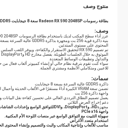
منتوج وصف
بطاقة رسومات Radeon RX 590 2048SP سعة 8 جيجابايت GDDR5 - وحدة معالجة رسومات 256 بت مع مخرجات HD / DP / DVI
وصف:
المحتوى على مستوى المبتدئين.
والتداول وتطبيقات الوسائط المتعددة.
للاعبين ومتكاملي الأنظمة ومشتري الجملة.
سمات:
ذاكرة GDDR5 عالية السرعة بسعة 8 جيجابايت
تضمن سعة VRAM الكبيرة أداءً مستقرًا في الألعاب الحديثة وأحمال العمل متعددة المهام.
واجهة ذاكرة 256 بت
يعمل تصميم النطاق الترددي العالي على تحسين كفاءة نقل البيانات وا
دعم إخراج العرض الثلاثي
مجهزة
HD، وDisplayPort، وDVIللتوافق الواسع وإعدادات الشاشات المتعددة.
واجهة PCIe x16
سهولة التثبيت مع التوافق الواسع عبر منصات اللوحة الأم المكتبية.
استخدام متعدد الأغراض
مناسب للألعاب وإنتاجية المكاتب والبث والتصميم وإنشاء المحتوى ال