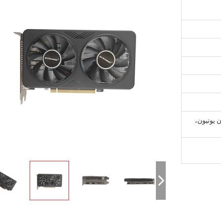
D/A، D/P، ويسترن يونيون،