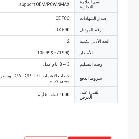
اسم العلامة
support OEM/PCWINMAX
التجارية
إصدار الشهادات
CE FCC
رقم الموديل
RX 590
الحد الأدنى لكمية
2
الأسعار
70.99$~105.99$
وقت التسليم
3 ~ 8 أيام عمل
خطاب الاعتماد، ، T/T
شروط الدفع
موني جرام
القدرة على
1000 قطعة 5 أيام
العرض