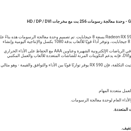
عزز أداء سطح المكتب لديك باستخدام بطاقة الرسومات Radeon RX 590 2048SP بسعة 8 جيجابايت. تم تصميم وحدة معالجة الرسومات هذه بناءً
بنية ذاكرة قوية 256 بت ومجهزة بذاكرة GDDR5 عالية السرعة بسعة 8 جيجابايت، وتوفر أداءً قويًا للألعاب بدقة 1080 بكسل والإنتاجية اليومية وإنشاء
تم تصميم RX 590 لتحقيق الاستقرار والكفاءة، ويوفر اللعب السلس في الرياضات الإلكترونية الشهيرة وعناوين AAA مع الحفاظ على الأداء الحراري
الموثوق به خلال الجلسات الطويلة. بفضل مخارج HD وDisplayPort وDVI، فإنه يدعم التكوينات المرنة للشاشات المتعددة للألعاب والعمل المكتبي
سواء كنت تقوم بترقية نظام حالي أو إنشاء كمبيوتر ألعاب فعال من حيث التكلفة، فإن RX 590 يوفر توازنًا قويًا بين الأداء والتوافق والقيمة - وهو مثالي
لأداء العام لوحدة معالجة الرسومات.
خفيف.