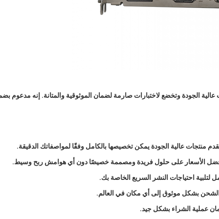
قة الرسومات PCWINMAX Radeon RX 590 بمكونات عالية الجودة وتخضع لاختبارات صارمة لضمان الموثوقية والمتانة. إنه مدعوم ب
فضل الأسعار على حلول فريدة ومصممة خصيصًا دون أي هوامش ربح وسيط.
ان عملية الشراء بشكل جيد.