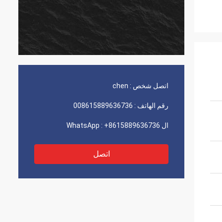
اتصل شخص :
chen
رقم الهاتف :
008615889636736
ال WhatsApp :
+8615889636736
اتصل