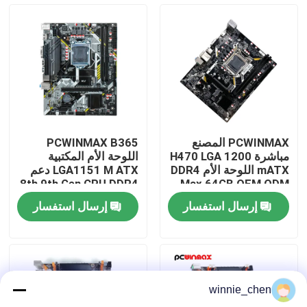
معلومات عنا
جولة في المعمل
رقابة جودة
PCWINMAX المصنع
PCWINMAX B365
مباشرة H470 LGA 1200
اللوحة الأم المكتبية
اتصل بنا
mATX اللوحة الأم DDR4
LGA1151 M ATX دعم
8th 9th Gen CPU DDR4
Max 64GB OEM ODM
دعم 10th 11th Gen
حتى 64GB M.2 USB 3.0
إرسال استفسار
إرسال استفسار
CPU بالجملة
اللوحة الرئيسية OEM
اطلب اقتباس
Wholesale
بطاقات الجرافيك للألعاب
winnie_chen
بطاقة الجرافيك التعدين