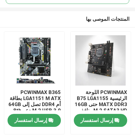
المنتجات الموصى بها
PCWINMAX اللوحة
PCWINMAX B365
بيت
الرئيسية B75 LGA1155
LGA1151 M ATX بطاقة
MATX DDR3 حتى 16GB
أم DDR4 تصل إلى 64GB
M.2 SATA3 HD منافذ
M.2 USB 3.0 دعم 8th
منتجات
VGA لوحة سطح المكتب
9th Gen المعالجات OEM
إرسال استفسار
إرسال استفسار
لأجهزة الكمبيوتر المكتبية
Wholesale
وأنظمة الأعمال
أشرطة فيديو