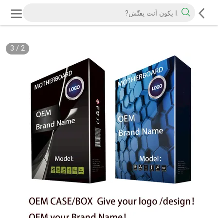
3
/
2