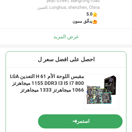
jieyu street, xiangrong road
Longhua, shenzhen, China ,الصين
5.0
يدقّق ممون
عرض المزيد
احصل على افضل سعر ل
مقبس اللوحة الأم H 61 التعدين LGA
1155 DDR3 I3 I5 I7 800 ميجاهرتز
1066 ميجاهرتز 1333 ميجاهرتز
استمر