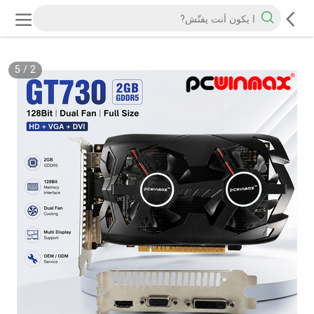
5
/
2