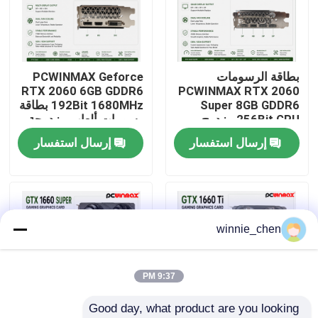
معلومات عنا
بطاقة الرسومات
PCWINMAX Geforce
جولة في المعمل
RTX 2060 6GB GDDR6
PCWINMAX RTX 2060
Super 8GB GDDR6
192Bit 1680MHz بطاقة
256Bit GPU مزدوج
رسومات ألعاب مزدوجة
رقابة جودة
المروحة مع تعقب الأشعة
المروحة مع HD / DP /
إرسال استفسار
إرسال استفسار
HD + 3DP لأجهزة
DVI في المخزون لأجهزة
الكمبيوتر الخاصة بالألعاب
الكمبيوتر المكتبية
اتصل بنا
OEM Wholesale
اطلب اقتباس
winnie_chen
بطاقات الجرافيك للألعاب
9:37 PM
Good day, what product are you looking 
بطاقة الجرافيك التعدين