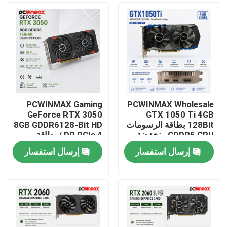
PCWINMAX Gaming
PCWINMAX Wholesale
GeForce RTX 3050
GTX 1050 Ti 4GB
128Bit بطاقة الرسومات
8GB GDDR6128-Bit HD
GDDR5 GPU منخفضة
/ DP PCIe 4 بطاقة
الطاقة مع HD DP DVI
رسومات ذات مراوح
إرسال استفسار
إرسال استفسار
للجهاز المكتبية
مزدوجة لألعاب الكمبيوتر
بيت
منتجات
أشرطة فيديو