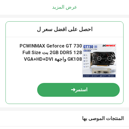
عرض المزيد
احصل على افضل سعر ل
PCWINMAX Geforce GT 730
2GB DDR5 128 بت Full Size
GK108 واجهة VGA+HD+DVI
مزدوجة المروحة بطاقات الرسومات
الألعاب
استمر
المنتجات الموصى بها