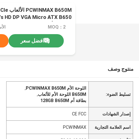
X B650M
/s HD DP VGA Micro ATX B650
اللوحة الأم
MOQ：2
الأسعار
افضل سعر
منتوج وصف
اللوحة الأم PCWINMAX B650M
,
تسليط الضوء:
B650M اللوحة الأم للألعاب
,
بطاقة أم 128GB B650M
إصدار الشهادات
CE FCC
اسم العلامة التجارية
PCWINMAX