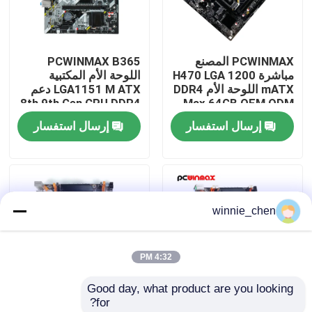
معلومات عنا
PCWINMAX المصنع
PCWINMAX B365
مباشرة H470 LGA 1200
اللوحة الأم المكتبية
جولة في المعمل
mATX اللوحة الأم DDR4
LGA1151 M ATX دعم
8th 9th Gen CPU DDR4
Max 64GB OEM ODM
دعم 10th 11th Gen
حتى 64GB M.2 USB 3.0
إرسال استفسار
إرسال استفسار
رقابة جودة
CPU بالجملة
اللوحة الرئيسية OEM
Wholesale
اتصل بنا
winnie_chen
اطلب اقتباس
4:32 PM
بطاقات الجرافيك للألعاب
Good day, what product are you looking 
for?
بطاقة الجرافيك التعدين
اللوحة الأم X99 للألعاب
اللوحة الرئيسية للتعدين