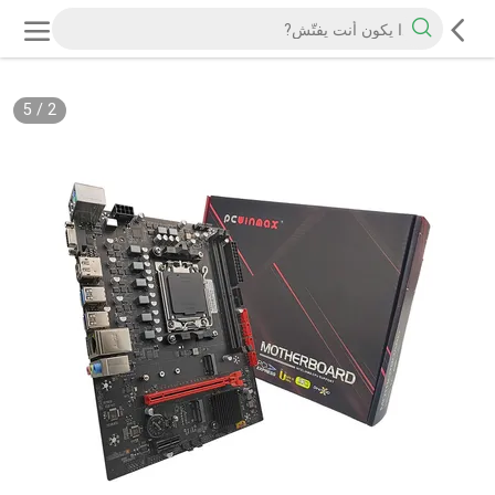
5
/
2