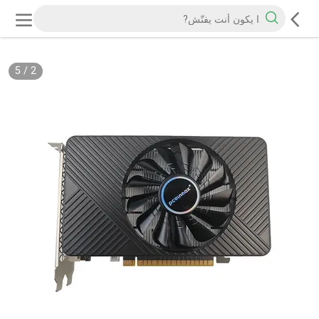
5
/
2