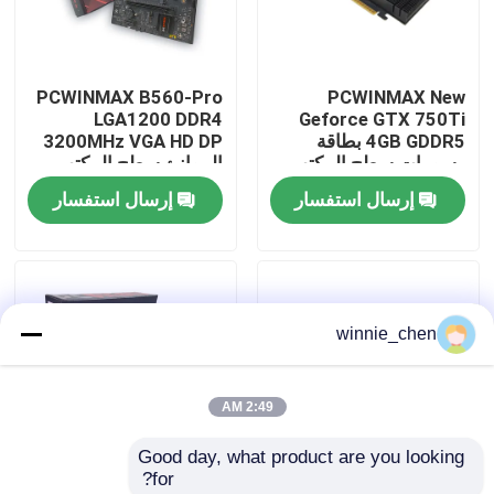
معلومات عنا
PCWINMAX B560-Pro
PCWINMAX New
LGA1200 DDR4
Geforce GTX 750Ti
جولة في المعمل
4GB GDDR5 بطاقة
3200MHz VGA HD DP
رسومات سطح المكتب
الموانئ سطح المكتب
ذات مظهر منخفض مع
Micro ATX اللوحة الأم
إرسال استفسار
إرسال استفسار
رقابة جودة
مخرج VGA DVI HD
دعم 11th 10th Gen
اتصل بنا
winnie_chen
اطلب اقتباس
2:49 AM
بطاقات الجرافيك للألعاب
Good day, what product are you looking 
for?
بطاقة الجرافيك التعدين
PCWINMAX Radeon
بطاقة رسومات